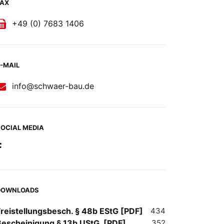
FAX
+49 (0) 7683 1406
-MAIL
info@schwaer-bau.de
OCIAL MEDIA
DOWNLOADS
Freistellungsbesch. § 48b EStG [PDF]
434
Bescheinigung § 13b UStG. [PDF]
352