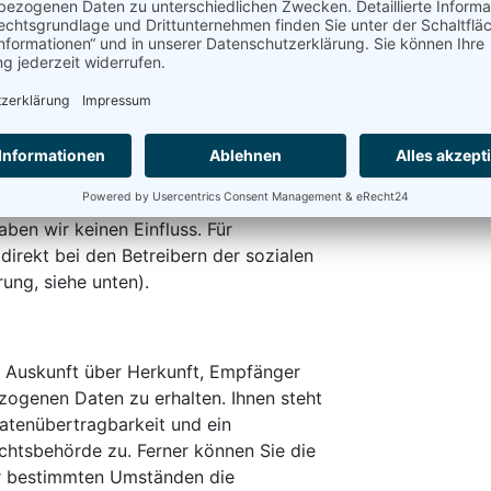
edia-Präsenz erfassten Daten werden
uns zur Löschung auffordern, Ihre
der der Zweck für die Datenspeicherung
f Ihrem Endgerät, bis Sie sie löschen.
. Aufbewahrungsfristen – bleiben
 den Betreibern der sozialen Netzwerke
en wir keinen Einfluss. Für
 direkt bei den Betreibern der sozialen
ung, siehe unten).
ch Auskunft über Herkunft, Empfänger
ogenen Daten zu erhalten. Ihnen steht
atenübertragbarkeit und ein
chtsbehörde zu. Ferner können Sie die
er bestimmten Umständen die